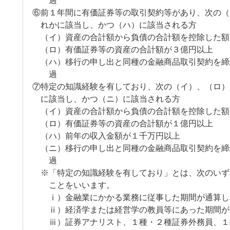
過
⑥前１年間に有価証券等の取引契約等があり、次の（
れかに該当し、かつ（ハ）に該当される方
（イ）資産の合計額から負債の合計額を控除した額
（ロ）有価証券等の資産の合計額が３億円以上
（ハ）移行の申し出と同種の金融商品取引契約を締
過
⑦特定の知識経験を有しており、次の（イ）、（ロ）
に該当し、かつ（ニ）に該当される方
（イ）資産の合計額から負債の合計額を控除した額
（ロ）有価証券等の資産の合計額が１億円以上
（ハ）前年の収入金額が１千万円以上
（ニ）移行の申し出と同種の金融商品取引契約を締
過
※「特定の知識経験を有しており」とは、次のいず
ことをいいます。
ⅰ）金融業にかかる業務に従事した期間が通算し
ⅱ）経済学または経営学の教員等にあった期間が
ⅲ）証券アナリスト、１種・２種証券外務員、１