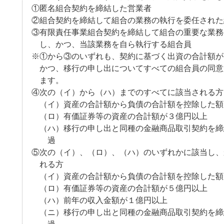
①匿名組合契約を締結した営業者
②組合契約を締結して組合の業務の執行を委任された
③有限責任事業組合契約を締結して組合の重要な業務
し、かつ、当該業務を自ら執行する組合員
※①から③のいずれも、契約に基づく出資の合計額が
かつ、移行の申し出についてすべての組合員の同意
ます。
④次の（イ）から（ハ）までのすべてに該当される方
（イ）資産の合計額から負債の合計額を控除した額
（ロ）有価証券等の資産の合計額が３億円以上
（ハ）移行の申し出と同種の金融商品取引契約を締
過
⑤次の（イ）、（ロ）、（ハ）のいずれかに該当し、
れる方
（イ）資産の合計額から負債の合計額を控除した額
（ロ）有価証券等の資産の合計額が５億円以上
（ハ）前年の収入金額が１億円以上
（ニ）移行の申し出と同種の金融商品取引契約を締